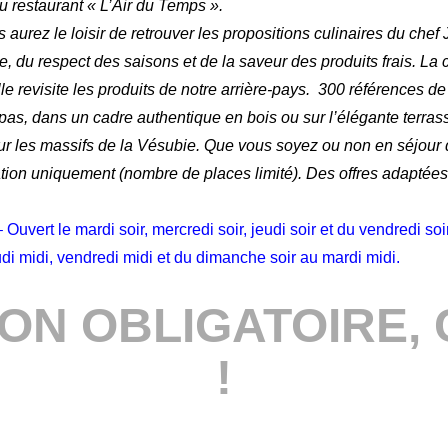
u restaurant « L’Air du Temps ».
2
1
rez le loisir de retrouver les propositions culinaires du chef J
, du respect des saisons et de la saveur des produits frais.
La 
le revisite les produits de notre arrière-pays.
300 références de
3
2
epas, dans un cadre authentique en bois ou sur l’élégante terra
ur les massifs de la Vésubie.
Que vous soyez ou non en séjour d
4
3
ation uniquement (nombre de places limité).
Des offres adaptée
5
4
uvert le mardi soir, mercredi soir, jeudi soir et du vendredi so
di midi, vendredi midi et du dimanche soir au mardi midi.
6
5
ON OBLIGATOIRE, C
7
6
!
Anglais
Français
8
7